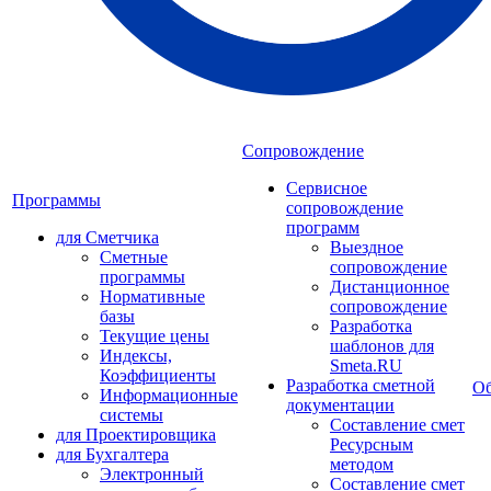
Сопровождение
Сервисное
Программы
сопровождение
программ
для Сметчика
Выездное
Сметные
сопровождение
программы
Дистанционное
Нормативные
сопровождение
базы
Разработка
Текущие цены
шаблонов для
Индексы,
Smeta.RU
Коэффициенты
Разработка сметной
Об
Информационные
документации
системы
Составление смет
для Проектировщика
Ресурсным
для Бухгалтера
методом
Электронный
Составление смет