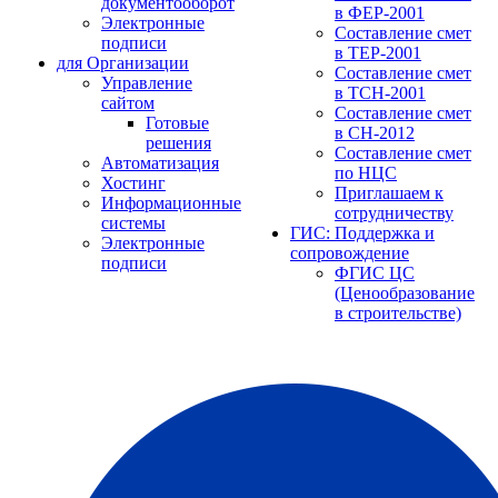
документооборот
в ФЕР-2001
Электронные
Составление смет
подписи
в ТЕР-2001
для Организации
Составление смет
Управление
в ТСН-2001
сайтом
Составление смет
Готовые
в СН-2012
решения
Составление смет
Автоматизация
по НЦС
Хостинг
Приглашаем к
Информационные
сотрудничеству
системы
ГИС: Поддержка и
Электронные
сопровождение
подписи
ФГИС ЦС
(Ценообразование
в строительстве)