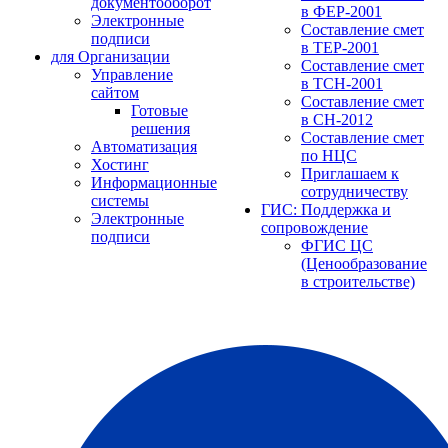
документооборот
в ФЕР-2001
Электронные
Составление смет
подписи
в ТЕР-2001
для Организации
Составление смет
Управление
в ТСН-2001
сайтом
Составление смет
Готовые
в СН-2012
решения
Составление смет
Автоматизация
по НЦС
Хостинг
Приглашаем к
Информационные
сотрудничеству
системы
ГИС: Поддержка и
Электронные
сопровождение
подписи
ФГИС ЦС
(Ценообразование
в строительстве)