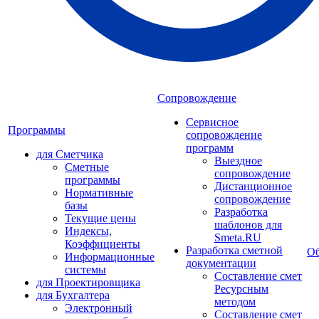
Сопровождение
Сервисное
Программы
сопровождение
программ
для Сметчика
Выездное
Сметные
сопровождение
программы
Дистанционное
Нормативные
сопровождение
базы
Разработка
Текущие цены
шаблонов для
Индексы,
Smeta.RU
Коэффициенты
Разработка сметной
Об
Информационные
документации
системы
Составление смет
для Проектировщика
Ресурсным
для Бухгалтера
методом
Электронный
Составление смет