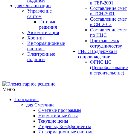
подписи
в ТЕР-2001
для Организации
Составление смет
Управление
в ТСН-2001
сайтом
Составление смет
Готовые
в СН-2012
решения
Составление смет
Автоматизация
по НЦС
Хостинг
Приглашаем к
Информационные
сотрудничеству
системы
ГИС: Поддержка и
Электронные
сопровождение
подписи
ФГИС ЦС
(Ценообразование
в строительстве)
Меню
Программы
для Сметчика
Сметные программы
Нормативные базы
Текущие цены
Индексы, Коэффициенты
Информационные системы