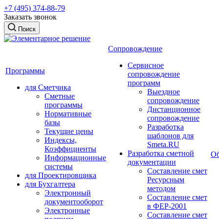
+7 (495) 374-88-79
Заказать звонок
Поиск
Сопровождение
Сервисное
Программы
сопровождение
программ
для Сметчика
Выездное
Сметные
сопровождение
программы
Дистанционное
Нормативные
сопровождение
базы
Разработка
Текущие цены
шаблонов для
Индексы,
Smeta.RU
Коэффициенты
Разработка сметной
Об
Информационные
документации
системы
Составление смет
для Проектировщика
Ресурсным
для Бухгалтера
методом
Электронный
Составление смет
документооборот
в ФЕР-2001
Электронные
Составление смет