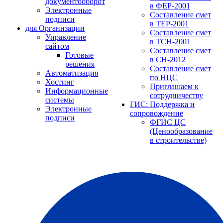
документооборот
в ФЕР-2001
Электронные
Составление смет
подписи
в ТЕР-2001
для Организации
Составление смет
Управление
в ТСН-2001
сайтом
Составление смет
Готовые
в СН-2012
решения
Составление смет
Автоматизация
по НЦС
Хостинг
Приглашаем к
Информационные
сотрудничеству
системы
ГИС: Поддержка и
Электронные
сопровождение
подписи
ФГИС ЦС
(Ценообразование
в строительстве)