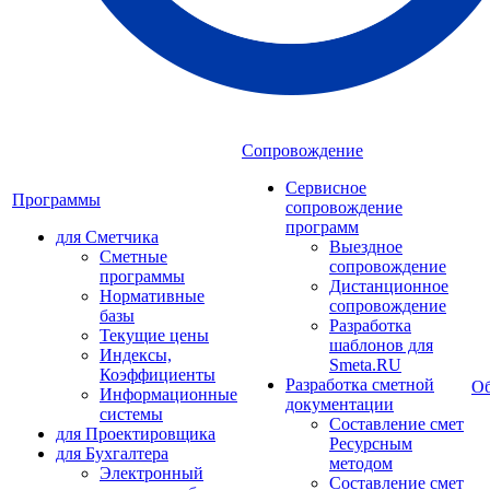
Сопровождение
Сервисное
Программы
сопровождение
программ
для Сметчика
Выездное
Сметные
сопровождение
программы
Дистанционное
Нормативные
сопровождение
базы
Разработка
Текущие цены
шаблонов для
Индексы,
Smeta.RU
Коэффициенты
Разработка сметной
Об
Информационные
документации
системы
Составление смет
для Проектировщика
Ресурсным
для Бухгалтера
методом
Электронный
Составление смет