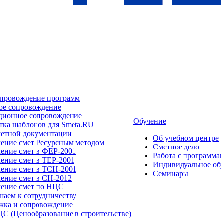
опровождение программ
ое сопровождение
ционное сопровождение
Обучение
тка шаблонов для Smeta.RU
метной документации
Об учебном центре
ление смет Ресурсным методом
Сметное дело
ение смет в ФЕР-2001
Работа с программ
ение смет в ТЕР-2001
Индивидуальное об
ление смет в ТСН-2001
Семинары
ение смет в СН-2012
ление смет по НЦС
шаем к сотрудничеству
жка и сопровождение
С (Ценообразование в строительстве)