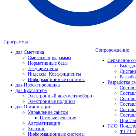
Программы
Сопровождение
для Сметчика
Сметные программы
Сервисное с
Нормативные базы
Выездн
Текущие цены
Дистан
Индексы, Коэффициенты
Разрабо
Информационные системы
Разработка с
для Проектировщика
Состав
для Бухгалтера
Составл
Электронный документооборот
Составл
Электронные подписи
Состав
для Организации
Составл
Управление сайтом
Состав
Готовые решения
Пригла
Автоматизация
ГИС: Поддер
Хостинг
ФГИС Ц
Информационные системы