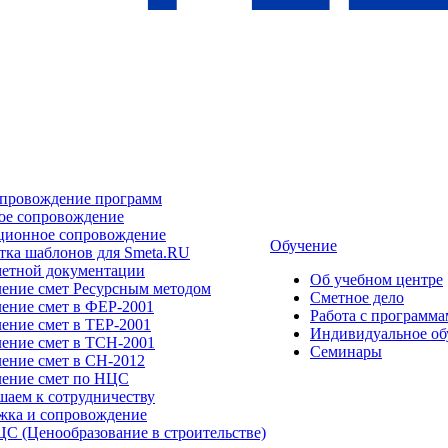
опровождение программ
ое сопровождение
ционное сопровождение
Обучение
тка шаблонов для Smeta.RU
метной документации
Об учебном центре
ление смет Ресурсным методом
Сметное дело
ение смет в ФЕР-2001
Работа с программ
ение смет в ТЕР-2001
Индивидуальное об
ление смет в ТСН-2001
Семинары
ение смет в СН-2012
ление смет по НЦС
шаем к сотрудничеству
жка и сопровождение
С (Ценообразование в строительстве)