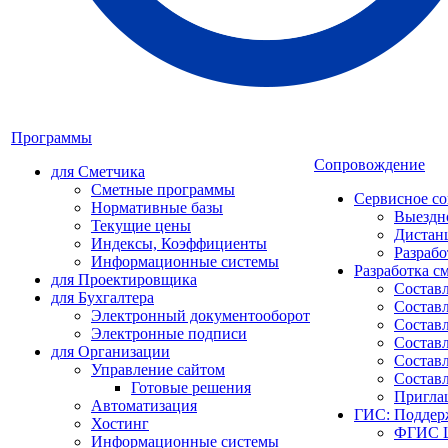
Программы
Сопровождение
для Сметчика
Сметные программы
Сервисное с
Нормативные базы
Выездн
Текущие цены
Дистан
Индексы, Коэффициенты
Разрабо
Информационные системы
Разработка с
для Проектировщика
Состав
для Бухгалтера
Составл
Электронный документооборот
Составл
Электронные подписи
Состав
для Организации
Составл
Управление сайтом
Состав
Готовые решения
Пригла
Автоматизация
ГИС: Поддер
Хостинг
ФГИС Ц
Информационные системы