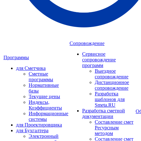
Сопровождение
Сервисное
Программы
сопровождение
программ
для Сметчика
Выездное
Сметные
сопровождение
программы
Дистанционное
Нормативные
сопровождение
базы
Разработка
Текущие цены
шаблонов для
Индексы,
Smeta.RU
Коэффициенты
Разработка сметной
Об
Информационные
документации
системы
Составление смет
для Проектировщика
Ресурсным
для Бухгалтера
методом
Электронный
Составление смет