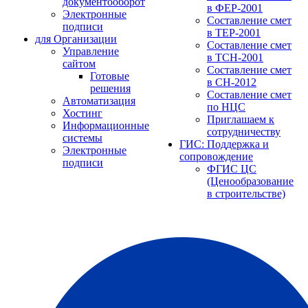
документооборот
в ФЕР-2001
Электронные
Составление смет
подписи
в ТЕР-2001
для Организации
Составление смет
Управление
в ТСН-2001
сайтом
Составление смет
Готовые
в СН-2012
решения
Составление смет
Автоматизация
по НЦС
Хостинг
Приглашаем к
Информационные
сотрудничеству
системы
ГИС: Поддержка и
Электронные
сопровождение
подписи
ФГИС ЦС
(Ценообразование
в строительстве)